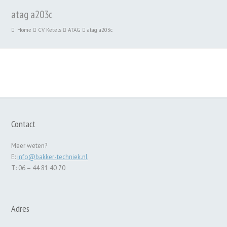
atag a203c
Home
CV Ketels
ATAG
atag a203c
Contact
Meer weten?
E:
info@bakker-techniek.nl
T: 06 – 44 81 40 70
Adres