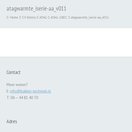
atagwarmte_iserie-aa_v011
Home
CV Ketels
ATAG
ATAG i28EC
atagwarmte_iserie-aa_v011
Contact
Meer weten?
E:
info@bakker-techniek.nl
T: 06 – 44 81 40 70
Adres