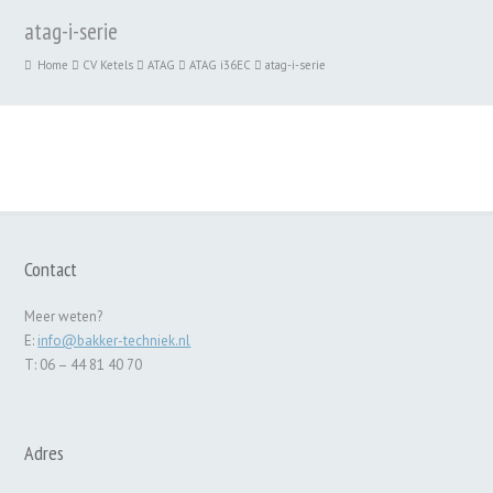
atag-i-serie
Home
CV Ketels
ATAG
ATAG i36EC
atag-i-serie
Contact
Meer weten?
E:
info@bakker-techniek.nl
T: 06 – 44 81 40 70
Adres