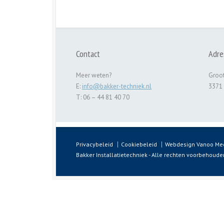
Contact
Adre
Meer weten?
Groot
E:
info@bakker-techniek.nl
3371
T: 06 – 44 81 40 70
Privacybeleid
Cookiebeleid
Webdesign Vanoo Me
Bakker Installatietechniek - Alle rechten voorbehoude