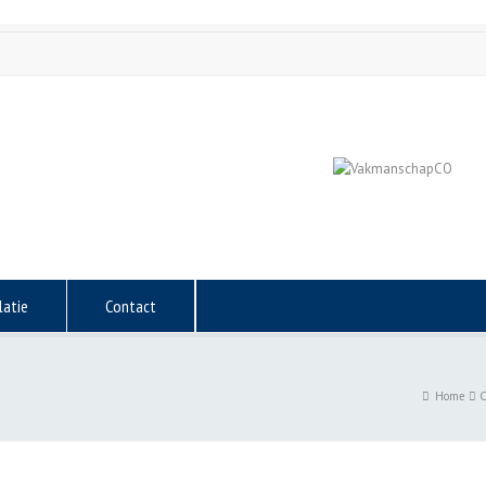
latie
Contact
Home
C