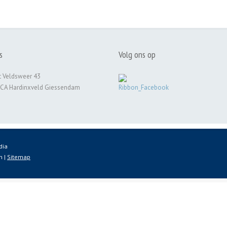
s
Volg ons op
 Veldsweer 43
 CA Hardinxveld Giessendam
dia
n |
Sitemap