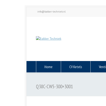
info@bakker-techniek.nl
Home
CV Ketels
Venti
Q38C-CW5-300×3001