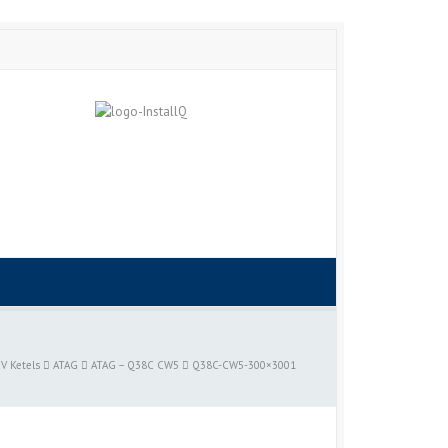
V Ketels
ATAG
ATAG – Q38C CW5
Q38C-CW5-300×3001