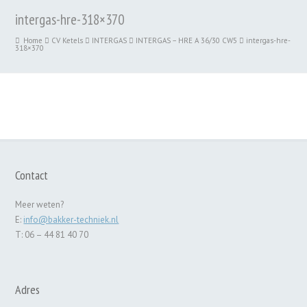
intergas-hre-318×370
Home
CV Ketels
INTERGAS
INTERGAS – HRE A 36/30 CW5
intergas-hre-
318×370
Contact
Meer weten?
E:
info@bakker-techniek.nl
T: 06 – 44 81 40 70
Adres