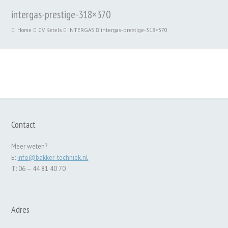
intergas-prestige-318×370
Home
CV Ketels
INTERGAS
intergas-prestige-318×370
Contact
Meer weten?
E:
info@bakker-techniek.nl
T: 06 – 44 81 40 70
Adres