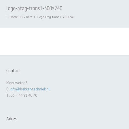
logo-atag-trans1-300×240
Home
CV Ketels
logo-atag-trans1-300×240
Contact
Meer weten?
E:
info@bakker-techniek.nl
T: 06 – 44 81 40 70
Adres