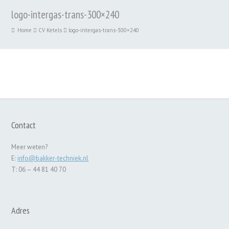
logo-intergas-trans-300×240
Home
CV Ketels
logo-intergas-trans-300×240
Contact
Meer weten?
E:
info@bakker-techniek.nl
T: 06 – 44 81 40 70
Adres