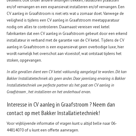
betekent ook onder andere leidingen trekken, radiatoren plaatsten
en/of vervangen en een expansievat installeren en/of vervangen. Een
CV aanleg in Graafstroom is niet iets wat u zomaar doet. Vanwege de
veiligheid is tijdens een CV aanleg in Graafstroom meetapparatuur
nodig om alles te controleren. Daarnaast vereisen veel ketel
fabrikanten dat een CV aanleg in Graafstroom gebeurt door een erkend
installateur in verband met de garantie van de CV ketel. Tijdens de CV
aanleg in Graafstroom is een expansievat geen overbodige luxe, hier
wordt namelijk het overschot aan vloeistof, wat ontstaat tijdens het
stoken, opgevangen.
In alle gevallen dient een CV ketel vakkundig aangelegd te worden. Dit kan
Bakker Installatietechniek als geen ander. Door jarenlang ervaring is Bakker
Installatietechniek uw perfecte partner als het gaat om CV aanleg in
Graafstroom , het installeren en het onderhoud ervan.
Interesse in CV aanleg in Graafstroom ? Neem dan
contact op met Bakker Installatietechniek!
Voor vrijblijvende informatie of vragen kunt u altijd belle naar 06-
44814070 of u kunt een offerte aanvragen.