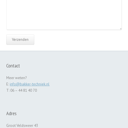
Contact
Meer weten?
E:
info@bakker-techniek.nl
T: 06 – 44 81 40 70
Adres
Groot Veldsweer 43