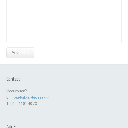
Contact
Meer weten?
E:
info@bakker-techniek.nl
T: 06 – 44 81 40 70
Adres