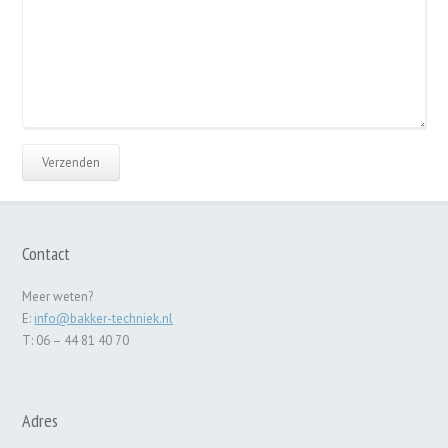
Contact
Meer weten?
E:
info@bakker-techniek.nl
T: 06 – 44 81 40 70
Adres