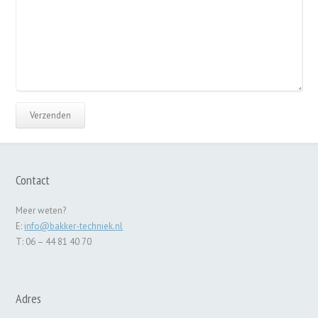
Contact
Meer weten?
E:
info@bakker-techniek.nl
T: 06 – 44 81 40 70
Adres