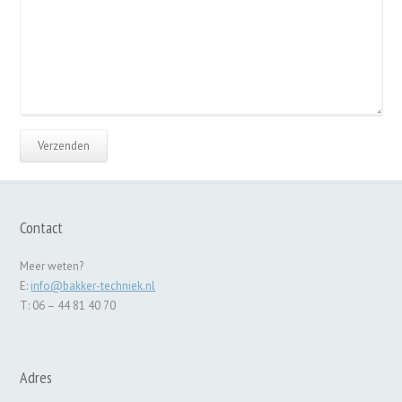
Contact
Meer weten?
E:
info@bakker-techniek.nl
T: 06 – 44 81 40 70
Adres