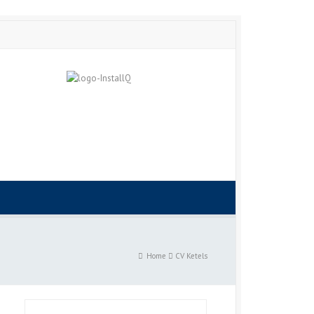
Home
CV Ketels