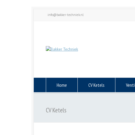
info@bakker-techniek.nl
Home
CV Ketels
Venti
CV Ketels