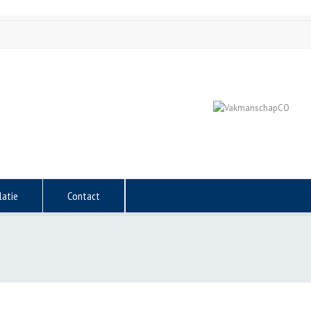
latie
Contact