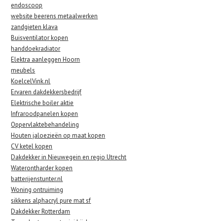
endoscoop
website beerens metaalwerken
zandgieten klava
Buisventilator kopen
handdoekradiator
Elektra aanleggen Hoorn
meubels
KoelcelVink.nl
Ervaren dakdekkersbedrijf
Elektrische boiler aktie
Infraroodpanelen kopen
Oppervlaktebehandeling
Houten jaloezieën op maat kopen
CV ketel kopen
Dakdekker in Nieuwegein en regio Utrecht
Waterontharder kopen
batterijenstunter.nl
Woning ontruiming
sikkens alphacryl pure mat sf
Dakdekker Rotterdam