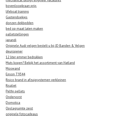
mechanical design engineer vacatures
bovenloopkraan prijs
lifeboat training
Gastendoekjes
donzen dekbedden
bed op maat laten maken
palletstellingen
japandi
Originele Audi velgen bestelt u bij JD Banden & Velgen
deuropener
12 liter emmer bedrukken
Muts kopen? Bekijk het assortiment van Hatland
Moswand
Epson T9344
Risico brand in afzuigsystemen verkleinen
Risaliet
Pelfin pellets
Ondervorst
Domotica
Opslagruimte zeist
originele fotocadeaus