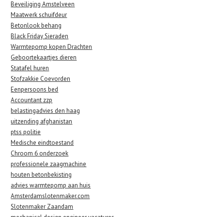
Beveiliging Amstelveen
Maatwerk schuifdeur
Betonlook behang
Black Friday Sieraden
Warmtepomp kopen Drachten
Geboortekaartjes dieren
Statafel huren
Stofzakkie Coevorden
Eenpersoons bed
Accountant zzp
belastingadvies den haag
uitzending afghanistan
ptss politie
Medische eindtoestand
Chroom 6 onderzoek
professionele zaagmachine
houten betonbekisting
advies warmtepomp aan huis
Amsterdamslotenmaker.com
Slotenmaker Zaandam