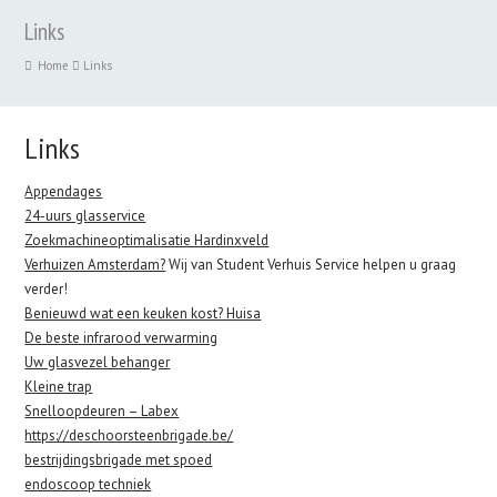
Links
Home
Links
Links
Appendages
24-uurs glasservice
Zoekmachineoptimalisatie Hardinxveld
Verhuizen Amsterdam?
Wij van Student Verhuis Service helpen u graag
verder!
Benieuwd wat een keuken kost? Huisa
De beste infrarood verwarming
Uw glasvezel behanger
Kleine trap
Snelloopdeuren – Labex
https://deschoorsteenbrigade.be/
bestrijdingsbrigade met spoed
endoscoop techniek