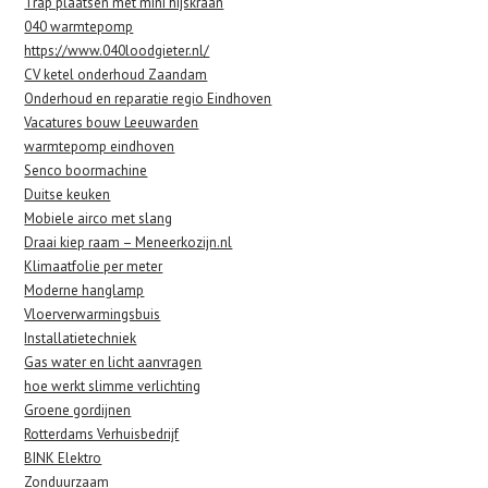
Trap plaatsen met mini hijskraan
040 warmtepomp
https://www.040loodgieter.nl/
CV ketel onderhoud Zaandam
Onderhoud en reparatie regio Eindhoven
Vacatures bouw Leeuwarden
warmtepomp eindhoven
Senco boormachine
Duitse keuken
Mobiele airco met slang
Draai kiep raam – Meneerkozijn.nl
Klimaatfolie per meter
Moderne hanglamp
Vloerverwarmingsbuis
Installatietechniek
Gas water en licht aanvragen
hoe werkt slimme verlichting
Groene gordijnen
Rotterdams Verhuisbedrijf
BINK Elektro
Zonduurzaam