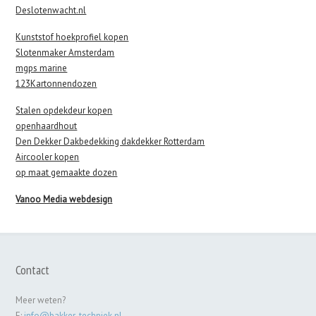
Deslotenwacht.nl
Kunststof hoekprofiel kopen
Slotenmaker Amsterdam
mgps marine
123Kartonnendozen
Stalen opdekdeur kopen
openhaardhout
Den Dekker Dakbedekking dakdekker Rotterdam
Aircooler kopen
op maat gemaakte dozen
Vanoo Media webdesign
Contact
Meer weten?
E:
info@bakker-techniek.nl