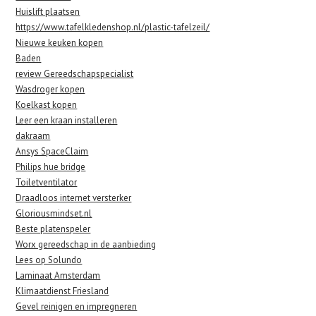
Huislift plaatsen
https://www.tafelkledenshop.nl/plastic-tafelzeil/
Nieuwe keuken kopen
Baden
review Gereedschapspecialist
Wasdroger kopen
Koelkast kopen
Leer een kraan installeren
dakraam
Ansys SpaceClaim
Phi
lips hue bridge
Toiletventilator
Draadloos internet versterker
Gloriousmindset.nl
Beste platenspeler
Worx gereedschap in de aanbieding
Lees op Solundo
Laminaat Amsterdam
Klimaatdienst Friesland
Gevel reinigen en impregneren