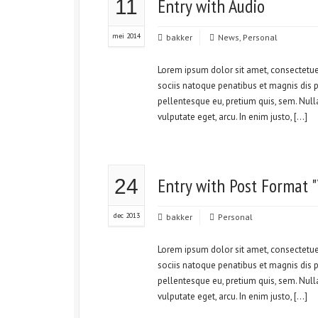
Entry with Audio
11
mei 2014
bakker
News
,
Personal
Lorem ipsum dolor sit amet, consectetu
sociis natoque penatibus et magnis dis pa
pellentesque eu, pretium quis, sem. Null
vulputate eget, arcu. In enim justo, […]
Entry with Post Format "
24
dec 2013
bakker
Personal
Lorem ipsum dolor sit amet, consectetu
sociis natoque penatibus et magnis dis pa
pellentesque eu, pretium quis, sem. Null
vulputate eget, arcu. In enim justo, […]