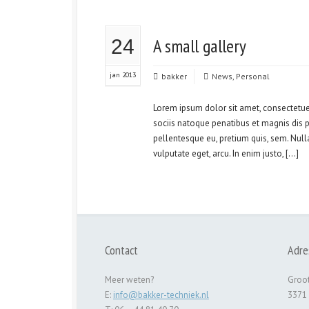
A small gallery
24
jan 2013
bakker
News
,
Personal
Lorem ipsum dolor sit amet, consectetu
sociis natoque penatibus et magnis dis pa
pellentesque eu, pretium quis, sem. Null
vulputate eget, arcu. In enim justo, […]
Contact
Adre
Meer weten?
Groot
E:
info@bakker-techniek.nl
3371