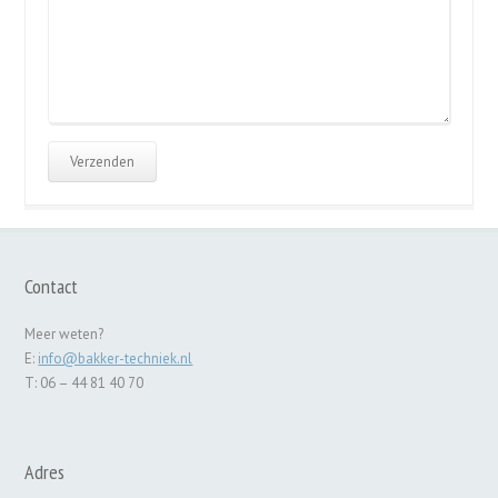
Contact
Meer weten?
E:
info@bakker-techniek.nl
T: 06 – 44 81 40 70
Adres