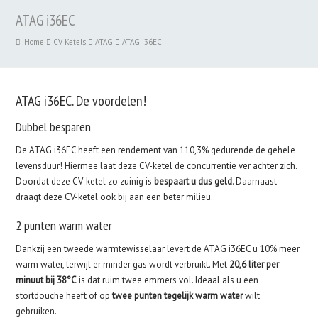
ATAG i36EC
Home
CV Ketels
ATAG
ATAG i36EC
ATAG i36EC. De voordelen!
Dubbel besparen
De ATAG i36EC heeft een rendement van 110,3% gedurende de gehele
levensduur! Hiermee laat deze CV-ketel de concurrentie ver achter zich.
Doordat deze CV-ketel zo zuinig is
bespaart u dus geld
. Daarnaast
draagt deze CV-ketel ook bij aan een beter milieu.
2 punten warm water
Dankzij een tweede warmtewisselaar levert de ATAG i36EC u 10% meer
warm water, terwijl er minder gas wordt verbruikt. Met
20,6 liter per
minuut bij 38°C
is dat ruim twee emmers vol. Ideaal als u een
stortdouche heeft of op
twee punten tegelijk warm water
wilt
gebruiken.